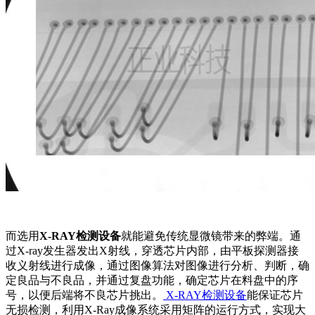
而选用
X-RAY检测设备
就能避免传统显微镜带来的弊端。通
过X-ray发生器发出X射线，穿透芯片内部，由平板探测器接
收义射线进行成像，通过图像算法对图像进行分析、判断，确
定良品与不良品，并通过复盘功能，确定芯片在料盘中的序
号，以便后端将不良芯片挑出。
X-RAY检测设备
能保证芯片
无损检测，利用X-Ray成像系统采用矩阵的运行方式，实现大