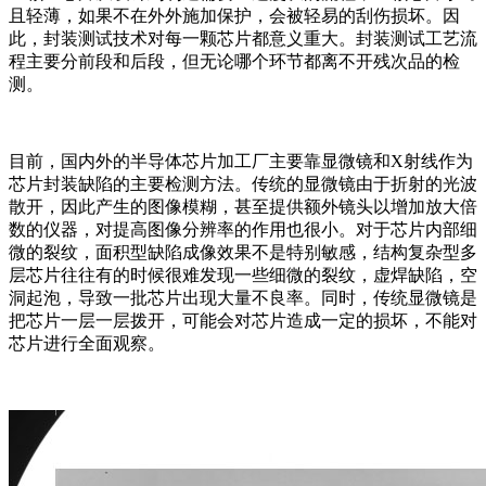
且轻薄，如果不在外外施加保护，会被轻易的刮伤损坏。因
此，封装测试技术对每一颗芯片都意义重大。封装测试工艺流
程主要分前段和后段，但无论哪个环节都离不开残次品的检
测。
目前，国内外的半导体芯片加工厂主要靠显微镜和X射线作为
芯片封装缺陷的主要检测方法。传统的显微镜由于折射的光波
散开，因此产生的图像模糊，甚至提供额外镜头以增加放大倍
数的仪器，对提高图像分辨率的作用也很小。对于芯片内部细
微的裂纹，面积型缺陷成像效果不是特别敏感，结构复杂型多
层芯片往往有的时候很难发现一些细微的裂纹，虚焊缺陷，空
洞起泡，导致一批芯片出现大量不良率。同时，传统显微镜是
把芯片一层一层拨开，可能会对芯片造成一定的损坏，不能对
芯片进行全面观察。