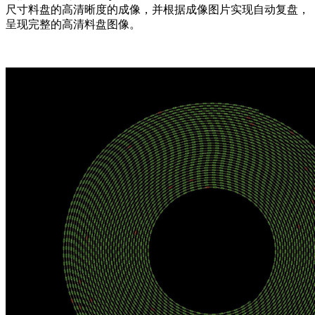
尺寸料盘的高清晰度的成像，并根据成像图片实现自动复盘，
呈现完整的高清料盘图像。