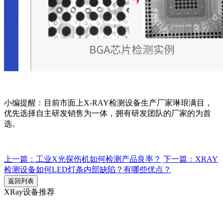
小编提醒：目前市面上X-RAY检测设备生产厂家琳琅满目，
优先选择自主研发销售为一体，拥有研发团队的厂家的为首
选。
上一篇：工业X光探伤机如何检测产品良率？
下一篇：XRAY
检测设备如何LED灯条内部缺陷？有哪些优点？
XRay设备推荐