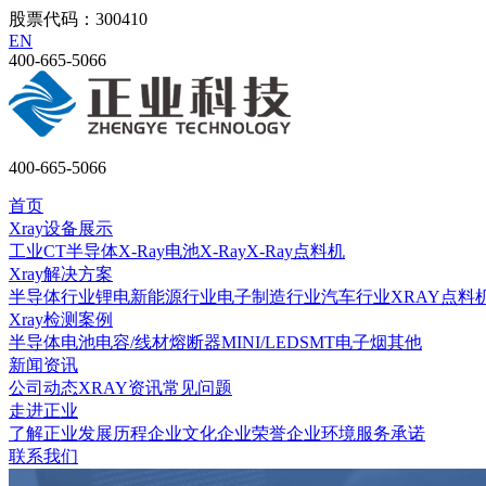
股票代码：300410
EN
400-665-5066
400-665-5066
首页
Xray设备展示
工业CT
半导体X-Ray
电池X-Ray
X-Ray点料机
Xray解决方案
半导体行业
锂电新能源行业
电子制造行业
汽车行业
XRAY点料
Xray检测案例
半导体
电池
电容/线材
熔断器
MINI/LED
SMT
电子烟
其他
新闻资讯
公司动态
XRAY资讯
常见问题
走进正业
了解正业
发展历程
企业文化
企业荣誉
企业环境
服务承诺
联系我们